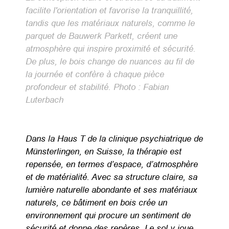
facilite l'orientation et favorise la tranquillité,
tandis que les matériaux naturels, comme le
parquet de Bauwerk Parkett, créent une
atmosphère qui inspire proximité et sécurité.
De plus, le bois change de nuances au fil de
la journée et confère à chaque pièce
profondeur et stabilité. Photo : Fabian
Luterbach
Dans la Haus T de la clinique psychiatrique de
Münsterlingen, en Suisse, la thérapie est
repensée, en termes d’espace, d’atmosphère
et de matérialité. Avec sa structure claire, sa
lumière naturelle abondante et ses matériaux
naturels, ce bâtiment en bois crée un
environnement qui procure un sentiment de
sécurité et donne des repères. Le sol y joue