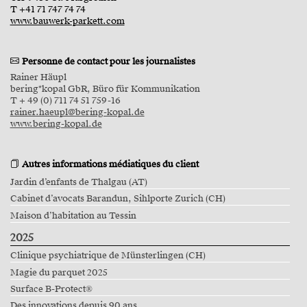
T +41 71 747 74 74
www.bauwerk-parkett.com
Personne de contact pour les journalistes
Rainer Häupl
bering*kopal GbR, Büro für Kommunikation
T + 49 (0) 711 74 51 759-16
rainer.haeupl@bering-kopal.de
www.bering-kopal.de
Autres informations médiatiques du client
Jardin d’enfants de Thalgau (AT)
Cabinet d’avocats Barandun, Sihlporte Zurich (CH)
Maison d’habitation au Tessin
2025
Clinique psychiatrique de Münsterlingen (CH)
Magie du parquet 2025
Surface B-Protect®
Des innovations depuis 90 ans