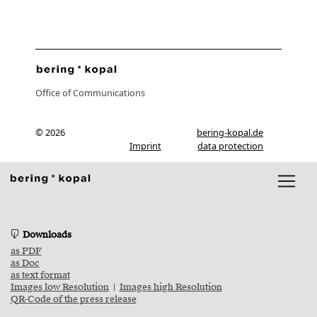
Office of Communications
© 2026
bering-kopal.de
Imprint
data protection
Downloads
as PDF
as Doc
as text format
Images low Resolution
|
Images high Resolution
QR-Code of the press release