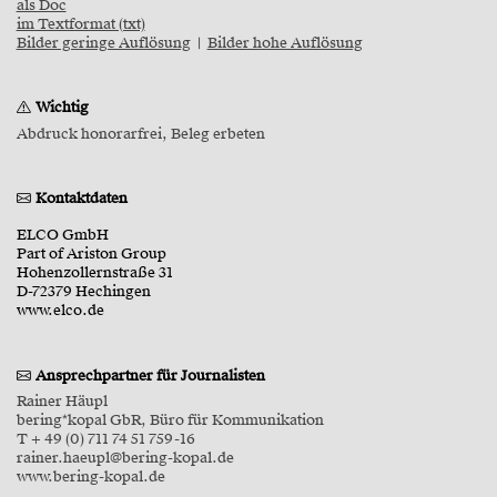
als Doc
im Textformat (txt)
Bilder geringe Auflösung
|
Bilder hohe Auflösung
Wichtig
Abdruck honorarfrei, Beleg erbeten
Kontaktdaten
ELCO GmbH
Part of Ariston Group
Hohenzollernstraße 31
D-72379 Hechingen
www.elco.de
Ansprechpartner für Journalisten
Rainer Häupl
bering*kopal GbR, Büro für Kommunikation
T + 49 (0) 711 74 51 759-16
rainer.haeupl@bering-kopal.de
www.bering-kopal.de