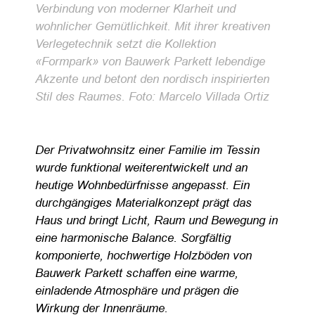
Verbindung von moderner Klarheit und
wohnlicher Gemütlichkeit. Mit ihrer kreativen
Verlegetechnik setzt die Kollektion
«Formpark» von Bauwerk Parkett lebendige
Akzente und betont den nordisch inspirierten
Stil des Raumes. Foto: Marcelo Villada Ortiz
Der Privatwohnsitz einer Familie im Tessin
wurde funktional weiterentwickelt und an
heutige Wohnbedürfnisse angepasst. Ein
durchgängiges Materialkonzept prägt das
Haus und bringt Licht, Raum und Bewegung in
eine harmonische Balance. Sorgfältig
komponierte, hochwertige Holzböden von
Bauwerk Parkett schaffen eine warme,
einladende Atmosphäre und prägen die
Wirkung der Innenräume.