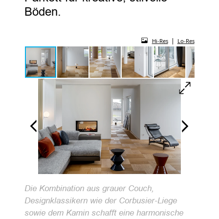
Böden.
|
Hi-Res
Lo-Res
Die Kombination aus grauer Couch,
Designklassikern wie der Corbusier-Liege
sowie dem Kamin schafft eine harmonische