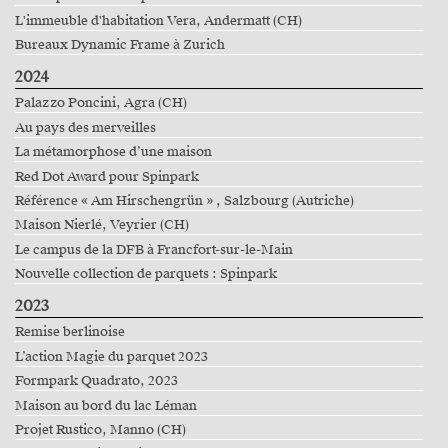
L'immeuble d'habitation Vera, Andermatt (CH)
Bureaux Dynamic Frame à Zurich
2024
Palazzo Poncini, Agra (CH)
Au pays des merveilles
La métamorphose d’une maison
Red Dot Award pour Spinpark
Référence « Am Hirschengrün » , Salzbourg (Autriche)
Maison Nierlé, Veyrier (CH)
Le campus de la DFB à Francfort-sur-le-Main
Nouvelle collection de parquets : Spinpark
2023
Remise berlinoise
L’action Magie du parquet 2023
Formpark Quadrato, 2023
Maison au bord du lac Léman
Projet Rustico, Manno (CH)