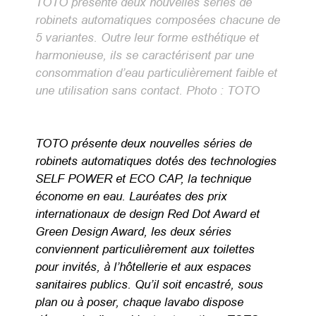
TOTO présente deux nouvelles séries de
robinets automatiques composées chacune de
5 variantes. Outre leur forme esthétique et
harmonieuse, ils se caractérisent par une
consommation d’eau particulièrement faible et
une utilisation sans contact. Photo : TOTO
TOTO présente deux nouvelles séries de
robinets automatiques dotés des technologies
SELF POWER et ECO CAP, la technique
économe en eau. Lauréates des prix
internationaux de design Red Dot Award et
Green Design Award, les deux séries
conviennent particulièrement aux toilettes
pour invités, à l’hôtellerie et aux espaces
sanitaires publics. Qu’il soit encastré, sous
plan ou à poser, chaque lavabo dispose