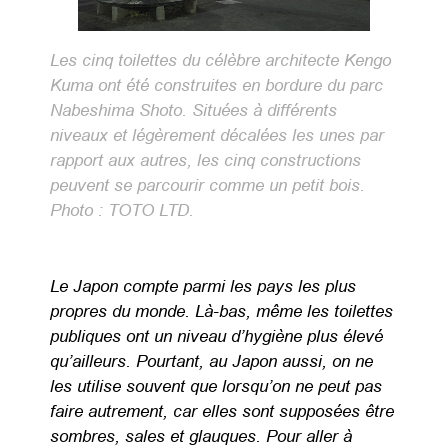
Les cinq toilettes du célèbre architecte Kengo
Kuma ont été construites en bordure du parc
Nabeshima Shoto. Situées à différents
niveaux et légèrement décalées les unes par
rapport aux autres, les cinq constructions
peuvent se parcourir comme un petit bois.
Photo : TOTO LTD.
Le Japon compte parmi les pays les plus
propres du monde. Là-bas, même les toilettes
publiques ont un niveau d’hygiène plus élevé
qu’ailleurs. Pourtant, au Japon aussi, on ne
les utilise souvent que lorsqu’on ne peut pas
faire autrement, car elles sont supposées être
sombres, sales et glauques. Pour aller à