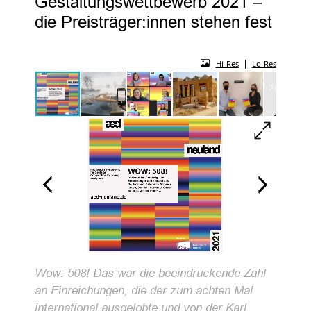
Gestaltungswettbewerb 2021 –
die Preisträger:innen stehen fest
|
Hi-Res
Lo-Res
Wow: 508! Das war die beeindruckende Zahl
an Einreichungen, die der zum achten Mal
international ausgelobte und von der Karl