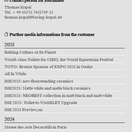
Contact person for journalists
Thomas Kopal
Tel. + 49 (0)711 7451759-12
thomas.kopal@bering-kopal.de
Further media informations from the customer
2025
Bathing Culture At Its Finest
World-class Toilets for CHIO, the World Equestrian Festival
TOTO: Bronze Sponsor of EXPO 2025 in Osaka
All In White
ISH2025: new floorstanding ceramics
ISH2025: Matte white and matte black ceramics
ISH2025: NEOREST collection in matt black and matt white
ISH 2025: Toilet-to-WASHLET Upgrade
ISH 2025 Preview_en
2024
Musee des Arts Decoratifs in Paris