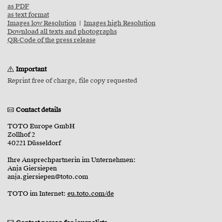
as PDF
as text format
Images low Resolution
|
Images high Resolution
Download all texts and photographs
QR-Code of the press release
Important
Reprint free of charge, file copy requested
Contact details
TOTO Europe GmbH
Zollhof 2
40221 Düsseldorf
Ihre Ansprechpartnerin im Unternehmen:
Anja Giersiepen
anja.giersiepen@toto.com
TOTO im Internet:
eu.toto.com/de