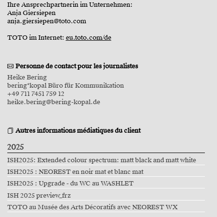
Ihre Ansprechpartnerin im Unternehmen:
Anja Giersiepen
anja.giersiepen@toto.com
TOTO im Internet:
eu.toto.com/de
Personne de contact pour les journalistes
Heike Bering
bering*kopal Büro für Kommunikation
+49 711 7451 759 12
heike.bering@bering-kopal.de
Autres informations médiatiques du client
2025
ISH2025: Extended colour spectrum: matt black and matt white
ISH2025 : NEOREST en noir mat et blanc mat
ISH2025 : Upgrade - du WC au WASHLET
ISH 2025 preview_frz
TOTO au Musée des Arts Décoratifs avec NEOREST WX