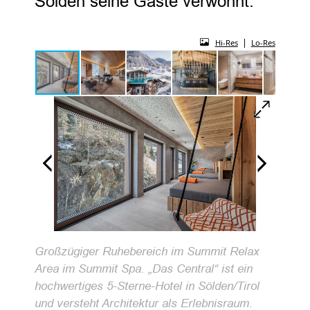
Sölden seine Gäste verwöhnt.
|
Hi-Res
Lo-Res
Großzügiger Ruhebereich im Summit Relax
Area im Summit Spa. „Das Central“ ist ein
hochwertiges 5-Sterne-Hotel in Sölden/Tirol
und versteht Architektur als Erlebnisraum.