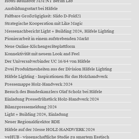
Hotel-Reallabor MM:NT Berlin Lab
Ausbildungsstart bei Häfele
Faltbare Großzügigkeit: Slido D-Fold21
Strategische Kooperation mit Like Magic
Messenachbericht Light + Building 2024, Häfele Lighting
Pionierarbeit in einem aufstrebenden Markt
Neue Online-Küchengeräteplattform
Konnektivität mit neuem Look and Feel
Der Universalverbinder UC 16/64 von Häfele
Zwei Produktneuheiten aus der Division Häfele Lighting
Häfele Lighting - Inspirationen für das Holzhandwerk
Pressemappe Holz-Handwerk 2024
Besuch des Bundeskanzlers Olaf Scholz bei Häfele
Einladung Pressefrühstück Holz-Handwerk 2024
Bilanzpressemeldung 2024
Light + Building 2024, Einladung
Neuer Regionaldirektor RDE
Häfele auf der Messe HOLZ-HANDWERK 2024
weHUB - wissenschaftliche Studie zu smartem Esstisch