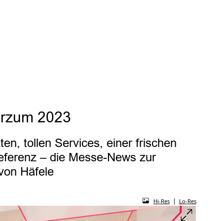
terzum 2023
n, tollen Services, einer frischen
Referenz – die Messe-News zur
von Häfele
|
Hi-Res
Lo-Res