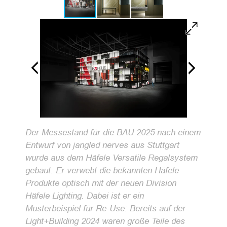
Der Messestand für die BAU 2025 nach einem
Entwurf von jangled nerves aus Stuttgart
wurde aus dem Häfele Versatile Regalsystem
gebaut. Er verwebt die bekannten Häfele
Produkte optisch mit der neuen Division
Häfele Lighting. Dabei ist er ein
Musterbeispiel für Re-Use: Bereits auf der
Light+Building 2024 waren große Teile des