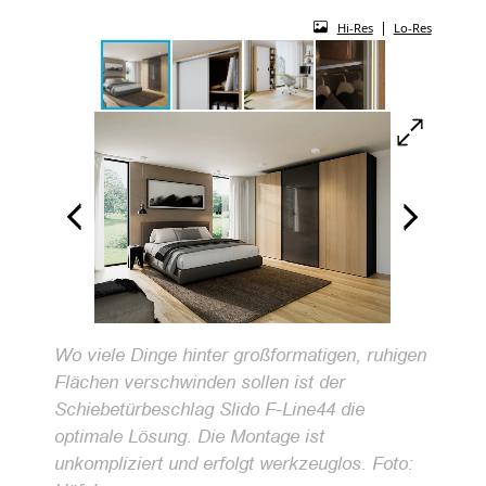
|
Hi-Res
Lo-Res
Wo viele Dinge hinter großformatigen, ruhigen
Flächen verschwinden sollen ist der
Schiebetürbeschlag Slido F-Line44 die
optimale Lösung. Die Montage ist
unkompliziert und erfolgt werkzeuglos. Foto: