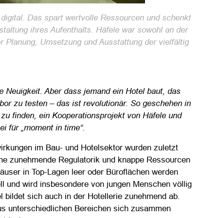
digital. Das spart wertvolle Ressourcen und schenkt
staltung ihres Aufenthalts. Häfele war sowohl an der
er Planung, Umsetzung und Ausstattung der vielfältig
ne Neuigkeit. Aber dass jemand ein Hotel baut, das
or zu testen – das ist revolutionär. So geschehen in
 zu finden, ein Kooperationsprojekt von Häfele und
i für „moment in time“.
irkungen im Bau- und Hotelsektor wurden zuletzt
 eine zunehmende Regulatorik und knappe Ressourcen
äuser in Top-Lagen leer oder Büroflächen werden
ell und wird insbesondere von jungen Menschen völlig
 bildet sich auch in der Hotellerie zunehmend ab.
us unterschiedlichen Bereichen sich zusammen