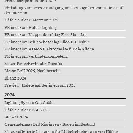
Pressemappe interzum 2025
Einladung zum Presserundgang mit Get-together von Häfele auf
der interzum
Häfele auf der interzum 2025
PR interzum Häfele Lighting
PR interzum Klappenbeschlag Free Slim flap
PR interzum Schiebebeschlag Slido F-Flush57
PR interzum Assedo Elektrogeräte für die Küche
PR interzum Verbinderkompetenz
Neuer Paneelverbinder Pacofix
Messe BAU 2025, Nachbericht
Bilanz 2024
Preview: Häfele auf der interzum 2025
2024
Lighting System OneCable
Häfele auf der BAU 2025
SICAM 2024
Gemeindehaus Bad Kissingen - Bauen im Bestand
Neue, raffinierte Lösungen für Möbelschiebetüren von Häfele