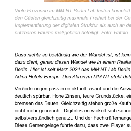
Viele Prozesse im MM:NT Berlin Lab laufen komplett 
den Gästen gleichzeitig maximale Freiheit bei der Ge
Implementierung der digitalen Struktur als auch an d
nutzbaren Räume maßgeblich beteiligt. Foto: Häfele
Dass nichts so beständig wie der Wandel ist, ist kei
dazu dient, genau diesen Wandel wie in einem Reallab
Berlin. Hier ist seit März 2024 das MM:NT Lab Berlin
Adina Hotels Europe. Das Akronym MM:NT steht dabe
Veränderungen passieren aktuell rasant und die Ausw
deutlich spürbar. Hohe Zinsen, teure Grundstücke,
bremsen das Bauen. Gleichzeitig stehen große Kaufh
nicht mehr gebraucht. Digitales entwickelt sich schn
selbstverständlich genutzt. Und der Fachkräftemangel
Diese Gemengelage führte dazu, dass zwei Player a