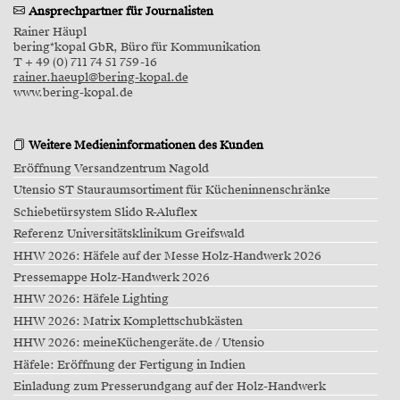
Ansprechpartner für Journalisten
Rainer Häupl
bering*kopal GbR, Büro für Kommunikation
T + 49 (0) 711 74 51 759-16
rainer.haeupl@bering-kopal.de
www.bering-kopal.de
Weitere Medieninformationen des Kunden
Eröffnung Versandzentrum Nagold
Utensio ST Stauraumsortiment für Kücheninnenschränke
Schiebetürsystem Slido R-Aluflex
Referenz Universitätsklinikum Greifswald
HHW 2026: Häfele auf der Messe Holz-Handwerk 2026
Pressemappe Holz-Handwerk 2026
HHW 2026: Häfele Lighting
HHW 2026: Matrix Komplettschubkästen
HHW 2026: meineKüchengeräte.de / Utensio
Häfele: Eröffnung der Fertigung in Indien
Einladung zum Presserundgang auf der Holz-Handwerk