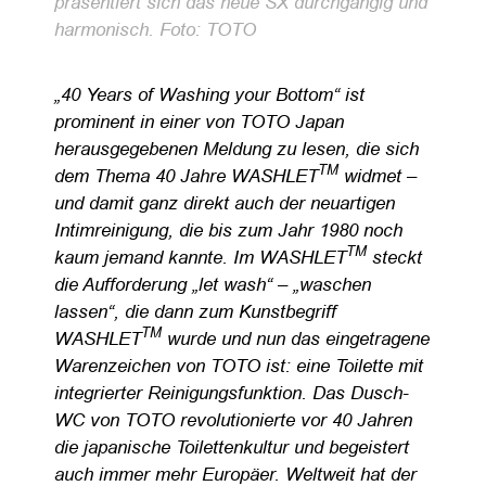
präsentiert sich das neue SX durchgängig und
harmonisch. Foto: TOTO
„40 Years of Washing your Bottom“ ist
prominent in einer von TOTO Japan
herausgegebenen Meldung zu lesen, die sich
TM
dem Thema 40 Jahre WASHLET
widmet –
und damit ganz direkt auch der neuartigen
Intimreinigung, die bis zum Jahr 1980 noch
TM
kaum jemand kannte. Im WASHLET
steckt
die Aufforderung „let wash“ – „waschen
lassen“, die dann zum Kunstbegriff
TM
WASHLET
wurde und nun das eingetragene
Warenzeichen von TOTO ist: eine Toilette mit
integrierter Reinigungsfunktion.
Das Dusch-
WC von TOTO revolutionierte vor 40 Jahren
die japanische Toilettenkultur und begeistert
auch immer mehr Europäer. Weltweit hat der