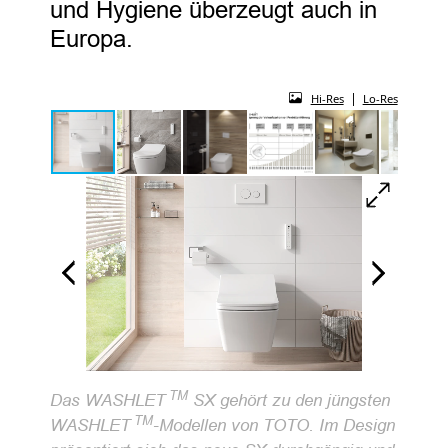
und Hygiene überzeugt auch in
Europa.
|
Hi-Res
Lo-Res
TM
Das WASHLET
SX gehört zu den jüngsten
TM
WASHLET
-Modellen von TOTO. Im Design